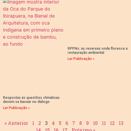
RPPNs: as reservas onde floresce a
restauração ambiental
Ler Publicação »
Respostas às questões climáticas
devem se basear no diálogo
Ler Publicação »
« Anterior
1
2
3
4
5
6
7
8
9
10
11
12
13
14
15
16
17
Próximo »