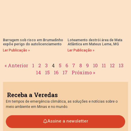
Barragem sob risco em Brumadinho
Loteamento destrói área de Mata
expõe perigo do autolicenciamento
Atlântica em Mateus Leme, MG
Ler Publicação »
Ler Publicação »
« Anterior
1
2
3
4
5
6
7
8
9
10
11
12
13
14
15
16
17
Próximo »
Receba a Veredas
Em tempos de emergência climática, as soluções e notícias sobre o
meio ambiente em Minas e no mundo.
Assine a newsletter