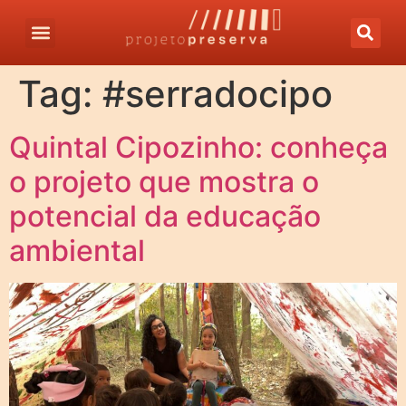
Tag:
#serradocipo
Quintal Cipozinho: conheça
o projeto que mostra o
potencial da educação
ambiental