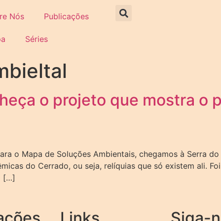
re Nós
Publicações
pa
Séries
bieltal
nheça o projeto que mostra o 
para o Mapa de Soluções Ambientais, chegamos à Serra do 
micas do Cerrado, ou seja, relíquias que só existem ali. F
 […]
ações
Links
Siga-