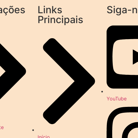
ações
Links
Siga-
Principais
YouTube
te
Início