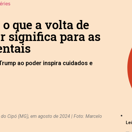
éries
 o que a volta de
 significa para as
entais
Trump ao poder inspira cuidados e
 do Cipó (MG), em agosto de 2024 | Foto: Marcelo
Le