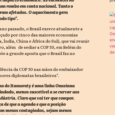
pr
 um rombo em conta nacional. Tanto o
oram afetados. O aquecimento gera
odo tipo”.
 ano passado, o Brasil exerce atualmente a
eçado por cinco das maiores economias
 Índia, China e África do Sul), que vai reunir
iro, além de sediar a COP 30, em Belém do
e a grande aposta que o Brasil faz no
idência da COP 30 nas mãos do embaixador
ores diplomatas brasileiros”.
inha do Itamaraty é uma linha Onusiana
lindado, menos suscetível a se curvar aos
ndústria. Claro que vai ter que compor.
a de que a agenda e que a posição
sejam menos contagiadas, sejam menos