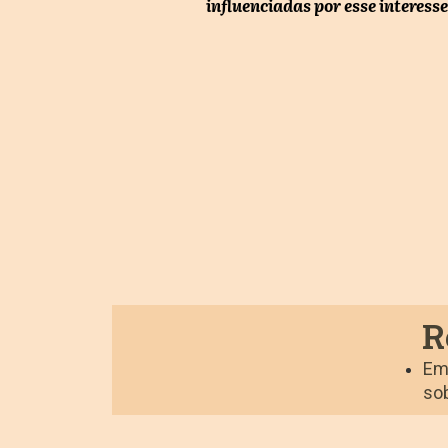
influenciadas por esse interesse
R
Em 
so