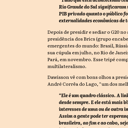
Rio Grande do Sul significaram
PIB privado quanto o público f
externalidades econômicas de t
Depois de presidir e sediar o G20 no
presidência dos Brics (grupo encab
emergentes do mundo: Brasil, Rússia,
sua cúpula em julho, no Rio de Jane
Pará, em novembro. Esse tripé compõ
multilateralismo.
Dawisson vê com bons olhos a pres
André Corrêa do Lago, “um dos melh
“Ele é um quadro clássico. A l
desde sempre. E ele está mais b
interesses de uma ou de outra i
Assim a gente pode ter esperanç
brasileira, ao fim e ao cabo, 