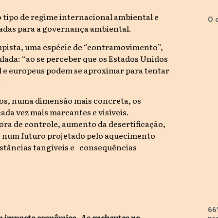
 tipo de regime internacional ambiental e
O 
tadas para a governança ambiental.
pista, uma espécie de “contramovimento”,
ulada: “ao se perceber que os Estados Unidos
bal e europeus podem se aproximar para tentar
.
os, numa dimensão mais concreta, os
ada vez mais marcantes e visíveis.
ora de controle, aumento da desertificação,
is num futuro projetado pelo aquecimento
nstâncias tangíveis e consequências
66
m impacto econômico. As enchentes no