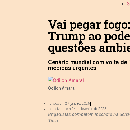
S
Vai pegar fogo:
Trump ao poder
questões ambi
Cenário mundial com volta de 
medidas urgentes
Odilon Amaral
criado em
27 janeiro, 2025
atualizado em 24 de fevereiro de 2025
Brigadistas combatem incêndio na Serra
Tielo