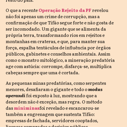
O que a recente
Operação Rejeito da PF
revelou
não foi apenas um crime de corrupção, mas a
confirmação de que Tifão segue forte e não gosta de
ser incomodado. Um gigante que se alimenta da
própria terra, transformando rios em rejeitos e
montanhas em crateras, e que, para manter sua
força, espalha tentáculos de influência por órgãos
públicos, gabinetes e conselhos ambientais. Assim
como o monstro mitológico, a mineração predatória
age com astúcia: corrompe, disfarça-se, multiplica
cabeças sempre que uma é cortada.
As pequenas minas predatórias, como serpentes
menores, desafiaram o gigante e todo o
modus
operandi
foi exposto à luz, mostrando que a
desordem não é exceção, mas regra. O método
das
miniminas
foi revelado e escancarou-se
também a engrenagem que sustenta Tifão:
empresas de fachada, servidores cooptados,
licenças compradas e decisões públicas